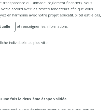
e transparence du Dnmade, règlement financier). Nous
votre accord avec les textes fondateurs afin que vous
ez en harmonie avec notre projet éducatif. Si tel est le cas,
duelle
et renseigner les informations.
iche individuelle au plus vite.
’une fois la deuxième étape validée.
ra retourné qu’aux étudiants ayant eues un autre vœu en