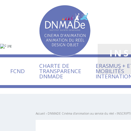
Aller
Outils
au
personnels
contenu.
|
Aller
à
la
navigation
INS
CHARTE DE
ERASMUS + E
FCND
TRANSPARENCE
MOBILITÉS
DNMADE
INTERNATIO
Accueil
›
DNMADE Cinéma d'animation au service du réel
›
INSCRIPT