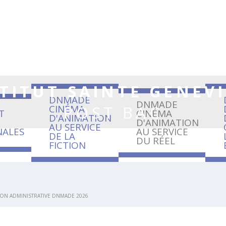
TITUT SAINTE GENEV
DNMADE
DNMADE
POST BAC
CINÉMA
T
CINÉMA
D'ANIMATION
D'ANIMATION
AU SERVICE
NALES
AU SERVICE
DE LA
DU RÉEL
FICTION
ION ADMINISTRATIVE DNMADE 2026