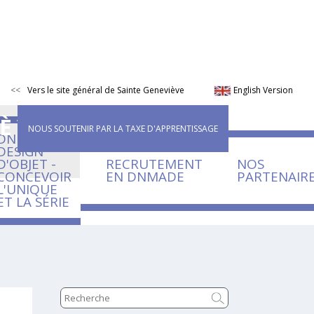
Vers le site général de Sainte Geneviève
English Version
IÈVE
NOUS SOUTENIR PAR LA TAXE D'APPRENTISSAGE
DNMADE
DESIGN
D'OBJET -
RECRUTEMENT
NOS
CONCEVOIR
EN DNMADE
PARTENAIR
L'UNIQUE
ET LA SÉRIE