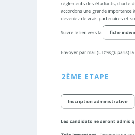
règlements des étudiants, charte d
accordons une grande importance à 
deveniez de vrais partenaires et soy
Suivre le lien vers la
fiche indivi
Envoyer par mail (LT@isg6.paris) la f
2ÈME ETAPE
Inscription administrative
Les candidats ne seront admis qu
Très Important
: l’acompte ne se