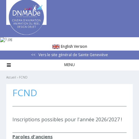
Aller
Outils
au
personnels
contenu.
|
Aller
à
la
navigation
English Version
Vers le site général de Sainte Geneviève

Accueil
›
FCND
FCND
Inscriptions possibles pour l'année 2026/2027 !
Paroles d'anciens