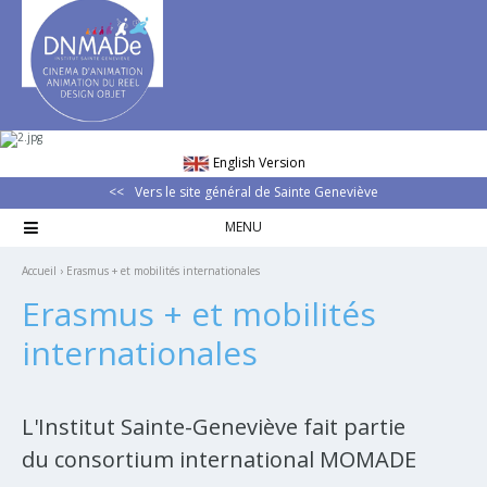
Aller
Outils
au
personnels
contenu.
|
Aller
à
la
navigation
English Version
Vers le site général de Sainte Geneviève

Accueil
›
Erasmus + et mobilités internationales
Erasmus + et mobilités
internationales
L'Institut Sainte-Geneviève fait partie
du consortium international MOMADE