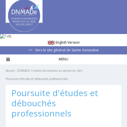
Aller
Outils
au
personnels
contenu.
|
Aller
à
la
navigation
English Version
Vers le site général de Sainte Geneviève

Accueil
›
DNMADE Cinéma d'animation au service du réel
›
Poursuite d'études et débouchés professionnels
Poursuite d'études et
débouchés
professionnels